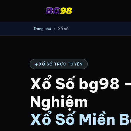
Trang chủ
Xổ số
◆ XỔ SỐ TRỰC TUYẾN
Xổ Số bg98 –
Nghiệm
Xổ Số Miền B