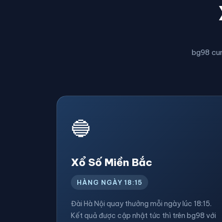
bg98 cun
🔵
Xổ Số Miền Bắc
HÀNG NGÀY 18:15
Đài Hà Nội quay thưởng mỗi ngày lúc 18:15.
Kết quả được cập nhật tức thì trên bg98 với