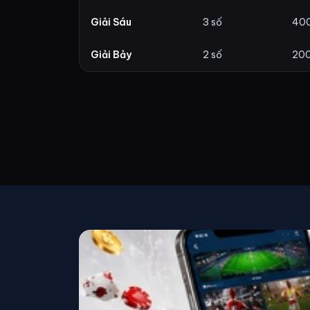
Giải Sáu
3 số
40
Giải Bảy
2 số
20