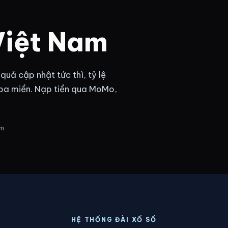
Việt Nam
quả cập nhật tức thì, tỷ lệ
 ba miền. Nạp tiền qua MoMo,
m.
HỆ THỐNG ĐÀI XỔ SỐ