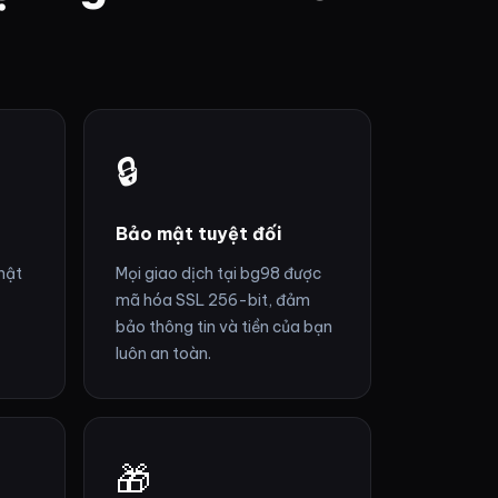
🔒
Bảo mật tuyệt đối
hật
Mọi giao dịch tại bg98 được
mã hóa SSL 256-bit, đảm
bảo thông tin và tiền của bạn
luôn an toàn.
🎁