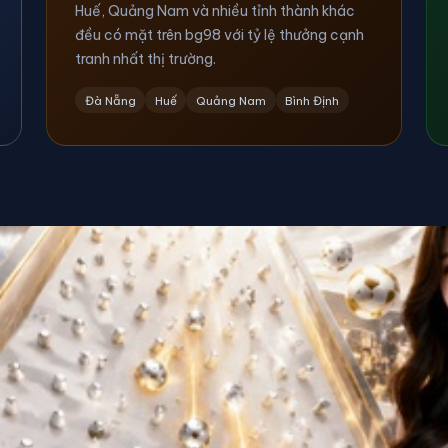
Huế, Quảng Nam và nhiều tỉnh thành khác
đều có mặt trên bg98 với tỷ lệ thưởng cạnh
tranh nhất thị trường.
Đà Nẵng
Huế
Quảng Nam
Bình Định