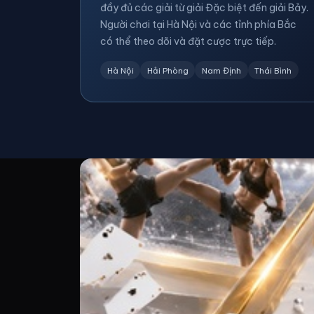
đầy đủ các giải từ giải Đặc biệt đến giải Bảy.
Người chơi tại Hà Nội và các tỉnh phía Bắc
có thể theo dõi và đặt cược trực tiếp.
Hà Nội
Hải Phòng
Nam Định
Thái Bình