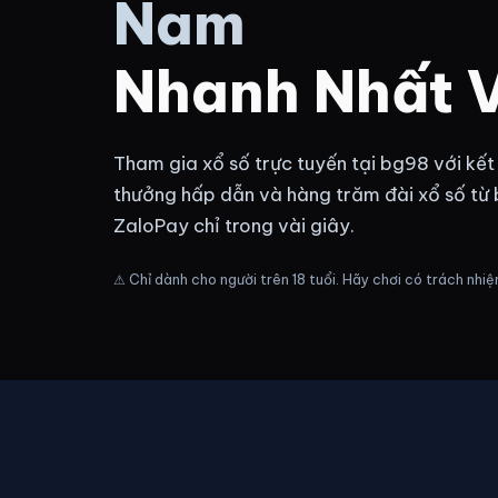
Nam
Nhanh Nhất 
Tham gia xổ số trực tuyến tại bg98 với kết 
thưởng hấp dẫn và hàng trăm đài xổ số từ
ZaloPay chỉ trong vài giây.
⚠ Chỉ dành cho người trên 18 tuổi. Hãy chơi có trách nhiệ