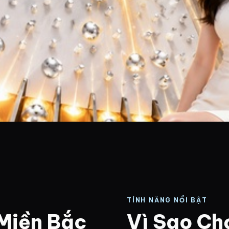
TÍNH NĂNG NỔI BẬT
 Miền Bắc
Vì Sao Ch