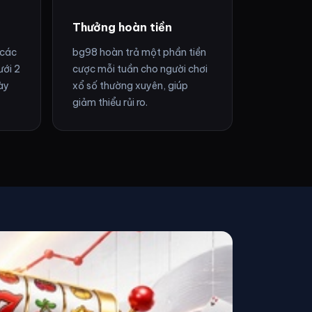
Thưởng hoàn tiền
 các
bg98 hoàn trả một phần tiền
ưới 2
cược mỗi tuần cho người chơi
ày
xổ số thường xuyên, giúp
giảm thiểu rủi ro.